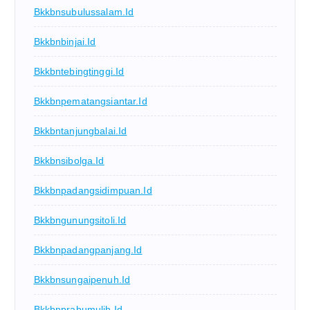
Bkkbnsubulussalam.id
Bkkbnbinjai.id
Bkkbntebingtinggi.id
Bkkbnpematangsiantar.id
Bkkbntanjungbalai.id
Bkkbnsibolga.id
Bkkbnpadangsidimpuan.id
Bkkbngunungsitoli.id
Bkkbnpadangpanjang.id
Bkkbnsungaipenuh.id
Bkkbnprabumulih.id