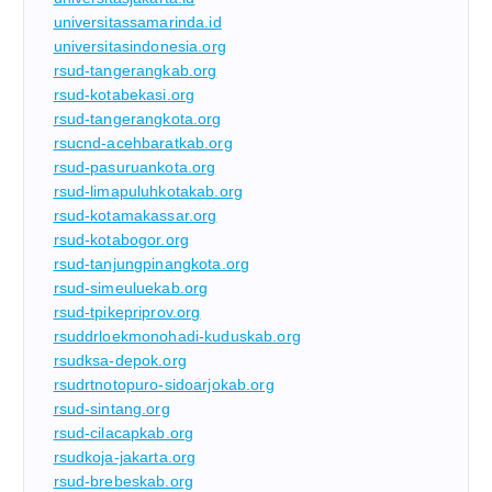
universitassamarinda.id
universitasindonesia.org
rsud-tangerangkab.org
rsud-kotabekasi.org
rsud-tangerangkota.org
rsucnd-acehbaratkab.org
rsud-pasuruankota.org
rsud-limapuluhkotakab.org
rsud-kotamakassar.org
rsud-kotabogor.org
rsud-tanjungpinangkota.org
rsud-simeuluekab.org
rsud-tpikepriprov.org
rsuddrloekmonohadi-kuduskab.org
rsudksa-depok.org
rsudrtnotopuro-sidoarjokab.org
rsud-sintang.org
rsud-cilacapkab.org
rsudkoja-jakarta.org
rsud-brebeskab.org