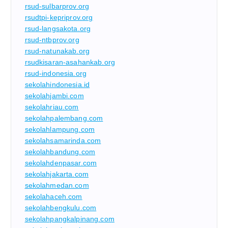
rsud-sulbarprov.org
rsudtpi-kepriprov.org
rsud-langsakota.org
rsud-ntbprov.org
rsud-natunakab.org
rsudkisaran-asahankab.org
rsud-indonesia.org
sekolahindonesia.id
sekolahjambi.com
sekolahriau.com
sekolahpalembang.com
sekolahlampung.com
sekolahsamarinda.com
sekolahbandung.com
sekolahdenpasar.com
sekolahjakarta.com
sekolahmedan.com
sekolahaceh.com
sekolahbengkulu.com
sekolahpangkalpinang.com