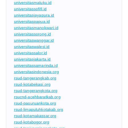
universitasmaluku.id
universitassofifi.id
universitasjayapura.id
universitaspapua.id
universitasmanokwari.id
universitassorong.id
universitaswanggar.id
universitaswalesi.id
universitassalor.id
universitasjakarta.id
universitassamarinda.id
universitasindonesia.org
rsud-tangerangkab.org
rsud-kotabekasi.org
rsud-tangerangkota.org
rsucnd-acehbaratkab.org
rsud-pasuruankota.org
rsud-limapuluhkotakab.org
rsud-kotamakassar.org
rsud-kotabogor.org