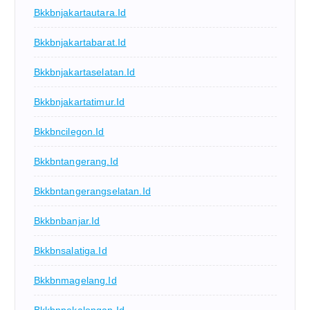
Bkkbnjakartautara.id
Bkkbnjakartabarat.id
Bkkbnjakartaselatan.id
Bkkbnjakartatimur.id
Bkkbncilegon.id
Bkkbntangerang.id
Bkkbntangerangselatan.id
Bkkbnbanjar.id
Bkkbnsalatiga.id
Bkkbnmagelang.id
Bkkbnpekalongan.id