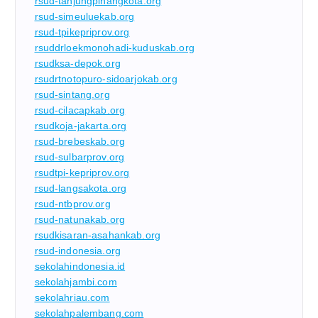
rsud-tanjungpinangkota.org
rsud-simeuluekab.org
rsud-tpikepriprov.org
rsuddrloekmonohadi-kuduskab.org
rsudksa-depok.org
rsudrtnotopuro-sidoarjokab.org
rsud-sintang.org
rsud-cilacapkab.org
rsudkoja-jakarta.org
rsud-brebeskab.org
rsud-sulbarprov.org
rsudtpi-kepriprov.org
rsud-langsakota.org
rsud-ntbprov.org
rsud-natunakab.org
rsudkisaran-asahankab.org
rsud-indonesia.org
sekolahindonesia.id
sekolahjambi.com
sekolahriau.com
sekolahpalembang.com