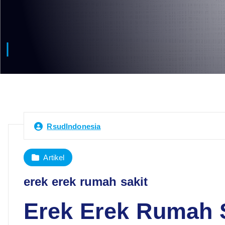
RsudIndonesia
Artikel
erek erek rumah sakit
Erek Erek Rumah S