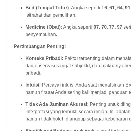
Bed (Tempat Tidur):
Angka seperti
16, 61, 64, 91
istirahat dan pemulihan.
Medicine (Obat):
Angka seperti
07, 70, 77, 97
ser
penyembuhan.
Pertimbangan Penting:
Konteks Pribadi:
Faktor terpenting dalam menafsi
dan observasi sangat subjektif, dan maknanya b
pribadi.
Intuisi:
Percayai intuisi Anda saat menafsirkan E
namun firasat Anda sering kali menjadi panduan t
Tidak Ada Jaminan Akurasi:
Penting untuk diin
interpretasi yang terbukti secara ilmiah. Ini ad
namun tidak boleh dianggap sebagai kebenaran def
Signifikansi Budaya:
Erek Erek sangat tertanam