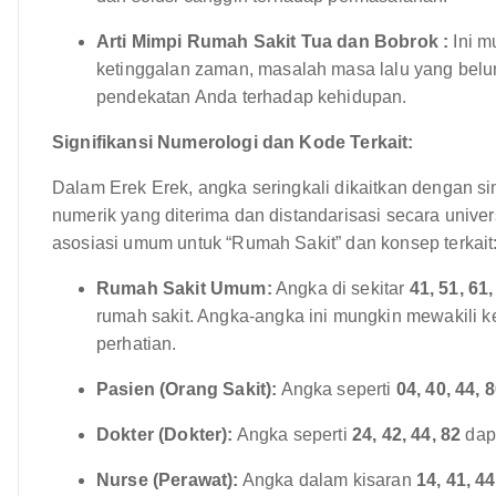
Arti Mimpi Rumah Sakit Tua dan Bobrok :
Ini m
ketinggalan zaman, masalah masa lalu yang belu
pendekatan Anda terhadap kehidupan.
Signifikansi Numerologi dan Kode Terkait:
Dalam Erek Erek, angka seringkali dikaitkan dengan s
numerik yang diterima dan distandarisasi secara unive
asosiasi umum untuk “Rumah Sakit” dan konsep terkait
Rumah Sakit Umum:
Angka di sekitar
41, 51, 61,
rumah sakit. Angka-angka ini mungkin mewakili
perhatian.
Pasien (Orang Sakit):
Angka seperti
04, 40, 44, 
Dokter (Dokter):
Angka seperti
24, 42, 44, 82
dapa
Nurse (Perawat):
Angka dalam kisaran
14, 41, 44