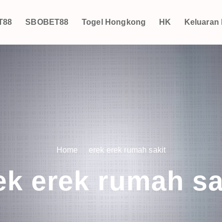
T88
SBOBET88
Togel Hongkong
HK
Keluaran
Home
erek erek rumah sakit
ek erek rumah sa