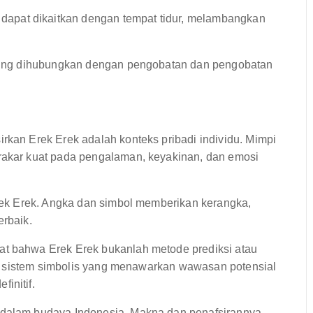
dapat dikaitkan dengan tempat tidur, melambangkan
ing dihubungkan dengan pengobatan dan pengobatan
rkan Erek Erek adalah konteks pribadi individu. Mimpi
erakar kuat pada pengalaman, keyakinan, dan emosi
rek Erek. Angka dan simbol memberikan kerangka,
erbaik.
gat bahwa Erek Erek bukanlah metode prediksi atau
alah sistem simbolis yang menawarkan wawasan potensial
initif.
 dalam budaya Indonesia. Makna dan penafsirannya