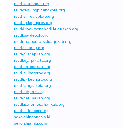
rsud-kotabogor.org
rsud-tanjungpinangkota.org
rsud-simeuluekab.org
rsud-tpikepriprov.org
rsuddrloekmonohadi-kuduskab.org
rsudksa-depok.org
rsudrtnotopuro-sidoarjokab.org
rsud-sintang.org
rsud-cilacapkab.org
rsudkoja-jakarta.org
rsud-brebeskab.org
rsud-sulbarprov.org
rsudtpi-kepriprov.org
rsud-langsakota.org
rsud-ntbprov.org
rsud-natunakab.org
rsudkisaran-asahankab.org
rsud-indonesia.org
sekolahindonesia.id
sekolahjambi.com