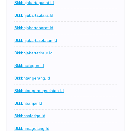
Bkkbnjakartapusat.id
Bkkbnjakartautara.id
Bkkbnjakartabarat.id
Bkkbnjakartaselatan.id
Bkkbnjakartatimur.id
Bkkbncilegon.id
Bkkbntangerang.id
Bkkbntangerangselatan.id
Bkkbnbanjar.id
Bkkbnsalatiga.id
Bkkbnmagelang.id