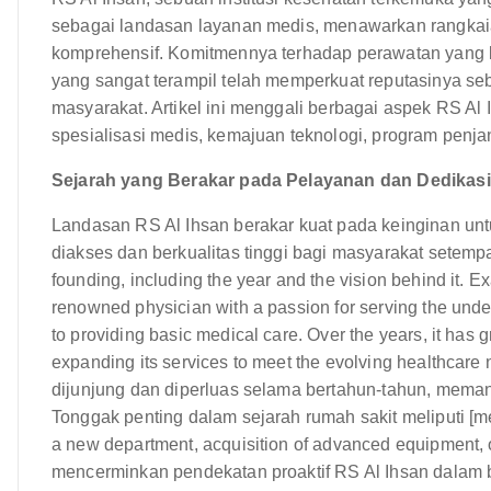
sebagai landasan layanan medis, menawarkan rangkai
komprehensif. Komitmennya terhadap perawatan yang be
yang sangat terampil telah memperkuat reputasinya se
masyarakat. Artikel ini menggali berbagai aspek RS Al I
spesialisasi medis, kemajuan teknologi, program penj
Sejarah yang Berakar pada Pelayanan dan Dedikasi
Landasan RS Al Ihsan berakar kuat pada keinginan u
diakses dan berkualitas tinggi bagi masyarakat setempat. 
founding, including the year and the vision behind it. 
renowned physician with a passion for serving the unde
to providing basic medical care. Over the years, it has g
expanding its services to meet the evolving healthcare 
dijunjung dan diperluas selama bertahun-tahun, mem
Tonggak penting dalam sejarah rumah sakit meliputi [men
a new department, acquisition of advanced equipment, o
mencerminkan pendekatan proaktif RS Al Ihsan dalam