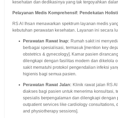
kesehatan dan dedikasinya yang tak tergoyahkan dala
Pelayanan Medis Komprehensif: Pendekatan Holist
RS Al Ihsan menawarkan spektrum layanan medis yan
kebutuhan perawatan kesehatan. Layanan ini secara lu
Perawatan Rawat Inap:
Rumah sakit ini menyedi
berbagai spesialisasi, termasuk [mention key depar
obstetrics & gynecology]. Kamar pasien diranc
dilengkapi dengan fasilitas modern dan dikelola
sakit mematuhi protokol pengendalian infeksi ya
higienis bagi semua pasien.
Perawatan Rawat Jalan:
Klinik rawat jalan RS 
diakses bagi pasien untuk menerima konsultasi, te
spesialis berpengalaman dan dilengkapi dengan p
outpatient services like cardiology consultations
and physiotherapy sessions].