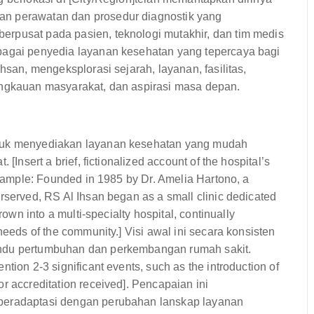
an perawatan dan prosedur diagnostik yang
rpusat pada pasien, teknologi mutakhir, dan tim medis
bagai penyedia layanan kesehatan yang tepercaya bagi
hsan, mengeksplorasi sejarah, layanan, fasilitas,
angkauan masyarakat, dan aspirasi masa depan.
ntuk menyediakan layanan kesehatan yang mudah
[Insert a brief, fictionalized account of the hospital’s
Example: Founded in 1985 by Dr. Amelia Hartono, a
rserved, RS Al Ihsan began as a small clinic dedicated
rown into a multi-specialty hospital, continually
needs of the community.] Visi awal ini secara konsisten
andu pertumbuhan dan perkembangan rumah sakit.
tion 2-3 significant events, such as the introduction of
r accreditation received]. Pencapaian ini
 beradaptasi dengan perubahan lanskap layanan