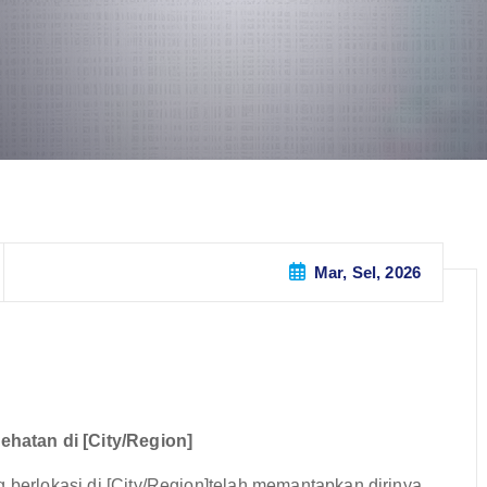
Mar, Sel, 2026
hatan di [City/Region]
g berlokasi di [City/Region]telah memantapkan dirinya