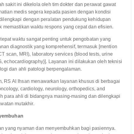
h sakit ini dikelola oleh tim dokter dan perawat gawat
erhatian medis segera kepada pasien dengan kondisi
dilengkapi dengan peralatan pendukung kehidupan
 memastikan waktu respons yang cepat dan efisien.
tepat waktu sangat penting untuk pengobatan yang
anan diagnostik yang komprehensif, termasuk [mention
 CT scan, MRI), laboratory services (blood tests, urine
G, echocardiography)]. Layanan ini dilakukan oleh teknisi
iologi dan ahli patologi berpengalaman.
, RS Al Ihsan menawarkan layanan khusus di berbagai
oncology, cardiology, neurology, orthopedics, and
leh para ahli di bidangnya masing-masing dan dilengkapi
watan mutakhir.
enyembuhan
gan yang nyaman dan menyembuhkan bagi pasiennya.