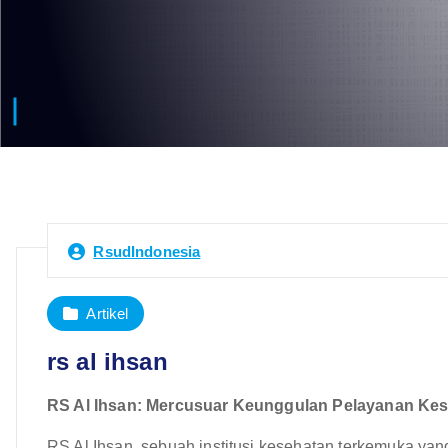
RsudIndonesia
Artikel
rs al ihsan
RS Al Ihsan: Mercusuar Keunggulan Pelayanan Kese
RS Al Ihsan, sebuah institusi kesehatan terkemuka yan