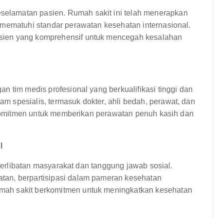
elamatan pasien. Rumah sakit ini telah menerapkan
 mematuhi standar perawatan kesehatan internasional.
sien yang komprehensif untuk mencegah kesalahan
n tim medis profesional yang berkualifikasi tinggi dan
 spesialis, termasuk dokter, ahli bedah, perawat, dan
erkomitmen untuk memberikan perawatan penuh kasih dan
l
eterlibatan masyarakat dan tanggung jawab sosial.
tan, berpartisipasi dalam pameran kesehatan
mah sakit berkomitmen untuk meningkatkan kesehatan