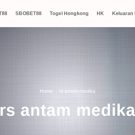
T88
SBOBET88
Togel Hongkong
HK
Keluaran
Home
rs antam medika
rs antam medik