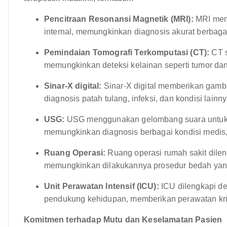
Pencitraan Resonansi Magnetik (MRI):
MRI memb
internal, memungkinkan diagnosis akurat berbaga
Pemindaian Tomografi Terkomputasi (CT):
CT s
memungkinkan deteksi kelainan seperti tumor dan
Sinar-X digital:
Sinar-X digital memberikan gamba
diagnosis patah tulang, infeksi, dan kondisi lainny
USG:
USG menggunakan gelombang suara untuk m
memungkinkan diagnosis berbagai kondisi medis,
Ruang Operasi:
Ruang operasi rumah sakit dile
memungkinkan dilakukannya prosedur bedah yang
Unit Perawatan Intensif (ICU):
ICU dilengkapi d
pendukung kehidupan, memberikan perawatan krit
Komitmen terhadap Mutu dan Keselamatan Pasien