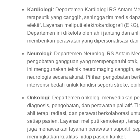
Kardiologi:
Departemen Kardiologi RS Antam Medi
terapeutik yang canggih, sehingga tim medis dap
efektif. Layanan meliputi elektrokardiografi (EKG),
Departemen ini dikelola oleh ahli jantung dan ah
memberikan perawatan yang dipersonalisasi dan 
Neurologi:
Departemen Neurologi RS Antam Medi
pengobatan gangguan yang mempengaruhi otak, s
ini menggunakan teknik neuroimaging canggih, s
neurologis secara akurat. Pilihan pengobatan ber
intervensi bedah untuk kondisi seperti stroke, epi
Onkologi:
Departemen onkologi menyediakan pe
diagnosis, pengobatan, dan perawatan paliatif. Tim 
ahli terapi radiasi, dan perawat berkolaborasi 
setiap pasien. Layanan meliputi kemoterapi, tera
juga menawarkan layanan perawatan suportif, sepe
meningkatkan kualitas hidup pasien kanker.