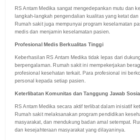
RS Antam Medika sangat mengedepankan mutu dan kes
langkah-langkah pengendalian kualitas yang ketat dan
Rumah sakit juga mempunyai program keselamatan pa
medis dan menjamin keselamatan pasien.
Profesional Medis Berkualitas Tinggi
Keberhasilan RS Antam Medika tidak lepas dari dukunga
berpengalaman. Rumah sakit ini mempekerjakan beragam
profesional kesehatan terkait. Para profesional ini b
personal kepada setiap pasien.
Keterlibatan Komunitas dan Tanggung Jawab Sosia
RS Antam Medika secara aktif terlibat dalam inisiatif k
Rumah sakit melaksanakan program pendidikan keseha
masyarakat, dan mendukung badan amal setempat. Ru
dan kesejahteraan masyarakat yang dilayaninya.