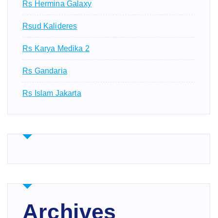
Rs Hermina Galaxy
Rsud Kalideres
Rs Karya Medika 2
Rs Gandaria
Rs Islam Jakarta
Archives