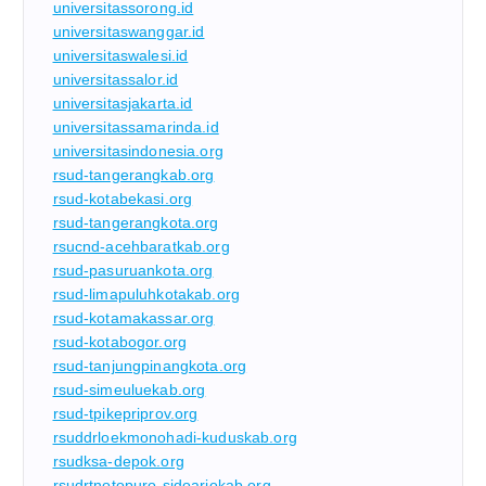
universitassorong.id
universitaswanggar.id
universitaswalesi.id
universitassalor.id
universitasjakarta.id
universitassamarinda.id
universitasindonesia.org
rsud-tangerangkab.org
rsud-kotabekasi.org
rsud-tangerangkota.org
rsucnd-acehbaratkab.org
rsud-pasuruankota.org
rsud-limapuluhkotakab.org
rsud-kotamakassar.org
rsud-kotabogor.org
rsud-tanjungpinangkota.org
rsud-simeuluekab.org
rsud-tpikepriprov.org
rsuddrloekmonohadi-kuduskab.org
rsudksa-depok.org
rsudrtnotopuro-sidoarjokab.org