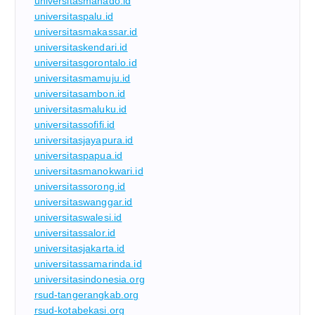
universitasmanado.id
universitaspalu.id
universitasmakassar.id
universitaskendari.id
universitasgorontalo.id
universitasmamuju.id
universitasambon.id
universitasmaluku.id
universitassofifi.id
universitasjayapura.id
universitaspapua.id
universitasmanokwari.id
universitassorong.id
universitaswanggar.id
universitaswalesi.id
universitassalor.id
universitasjakarta.id
universitassamarinda.id
universitasindonesia.org
rsud-tangerangkab.org
rsud-kotabekasi.org