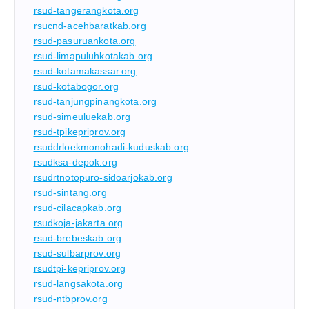
rsud-tangerangkota.org
rsucnd-acehbaratkab.org
rsud-pasuruankota.org
rsud-limapuluhkotakab.org
rsud-kotamakassar.org
rsud-kotabogor.org
rsud-tanjungpinangkota.org
rsud-simeuluekab.org
rsud-tpikepriprov.org
rsuddrloekmonohadi-kuduskab.org
rsudksa-depok.org
rsudrtnotopuro-sidoarjokab.org
rsud-sintang.org
rsud-cilacapkab.org
rsudkoja-jakarta.org
rsud-brebeskab.org
rsud-sulbarprov.org
rsudtpi-kepriprov.org
rsud-langsakota.org
rsud-ntbprov.org