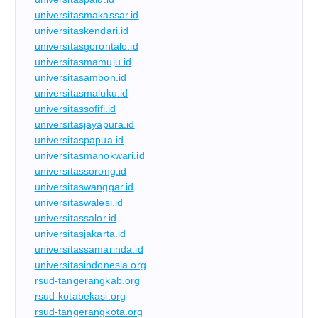
universitasmakassar.id
universitaskendari.id
universitasgorontalo.id
universitasmamuju.id
universitasambon.id
universitasmaluku.id
universitassofifi.id
universitasjayapura.id
universitaspapua.id
universitasmanokwari.id
universitassorong.id
universitaswanggar.id
universitaswalesi.id
universitassalor.id
universitasjakarta.id
universitassamarinda.id
universitasindonesia.org
rsud-tangerangkab.org
rsud-kotabekasi.org
rsud-tangerangkota.org