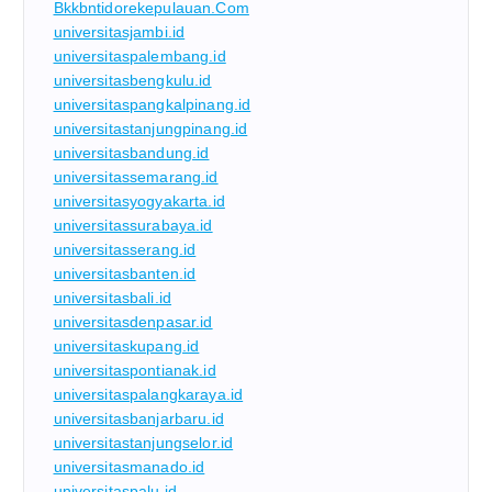
Bkkbntidorekepulauan.com
universitasjambi.id
universitaspalembang.id
universitasbengkulu.id
universitaspangkalpinang.id
universitastanjungpinang.id
universitasbandung.id
universitassemarang.id
universitasyogyakarta.id
universitassurabaya.id
universitasserang.id
universitasbanten.id
universitasbali.id
universitasdenpasar.id
universitaskupang.id
universitaspontianak.id
universitaspalangkaraya.id
universitasbanjarbaru.id
universitastanjungselor.id
universitasmanado.id
universitaspalu.id