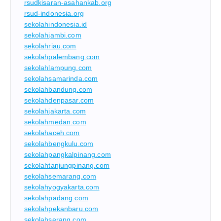
rsudkisaran-asahankab.org
rsud-indonesia.org
sekolahindonesia.id
sekolahjambi.com
sekolahriau.com
sekolahpalembang.com
sekolahlampung.com
sekolahsamarinda.com
sekolahbandung.com
sekolahdenpasar.com
sekolahjakarta.com
sekolahmedan.com
sekolahaceh.com
sekolahbengkulu.com
sekolahpangkalpinang.com
sekolahtanjungpinang.com
sekolahsemarang.com
sekolahyogyakarta.com
sekolahpadang.com
sekolahpekanbaru.com
sekolahserang.com