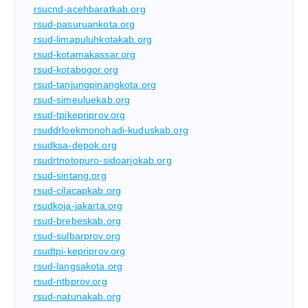
rsucnd-acehbaratkab.org
rsud-pasuruankota.org
rsud-limapuluhkotakab.org
rsud-kotamakassar.org
rsud-kotabogor.org
rsud-tanjungpinangkota.org
rsud-simeuluekab.org
rsud-tpikepriprov.org
rsuddrloekmonohadi-kuduskab.org
rsudksa-depok.org
rsudrtnotopuro-sidoarjokab.org
rsud-sintang.org
rsud-cilacapkab.org
rsudkoja-jakarta.org
rsud-brebeskab.org
rsud-sulbarprov.org
rsudtpi-kepriprov.org
rsud-langsakota.org
rsud-ntbprov.org
rsud-natunakab.org