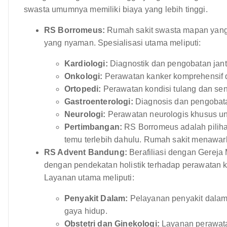
swasta umumnya memiliki biaya yang lebih tinggi.
RS Borromeus:
Rumah sakit swasta mapan yang t
yang nyaman. Spesialisasi utama meliputi:
Kardiologi:
Diagnostik dan pengobatan jantu
Onkologi:
Perawatan kanker komprehensif 
Ortopedi:
Perawatan kondisi tulang dan sen
Gastroenterologi:
Diagnosis dan pengobat
Neurologi:
Perawatan neurologis khusus unt
Pertimbangan:
RS Borromeus adalah pilihan
temu terlebih dahulu. Rumah sakit menawark
RS Advent Bandung:
Berafiliasi dengan Gereja 
dengan pendekatan holistik terhadap perawatan
Layanan utama meliputi:
Penyakit Dalam:
Pelayanan penyakit dala
gaya hidup.
Obstetri dan Ginekologi:
Layanan perawatan