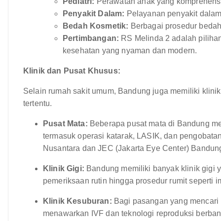
Pediatri:
Perawatan anak yang komprehensi
Penyakit Dalam:
Pelayanan penyakit dala
Bedah Kosmetik:
Berbagai prosedur bedah
Pertimbangan:
RS Melinda 2 adalah piliha
kesehatan yang nyaman dan modern.
Klinik dan Pusat Khusus:
Selain rumah sakit umum, Bandung juga memiliki klini
tertentu.
Pusat Mata:
Beberapa pusat mata di Bandung me
termasuk operasi katarak, LASIK, dan pengobatan
Nusantara dan JEC (Jakarta Eye Center) Bandun
Klinik Gigi:
Bandung memiliki banyak klinik gigi 
pemeriksaan rutin hingga prosedur rumit seperti i
Klinik Kesuburan:
Bagi pasangan yang mencari 
menawarkan IVF dan teknologi reproduksi berban