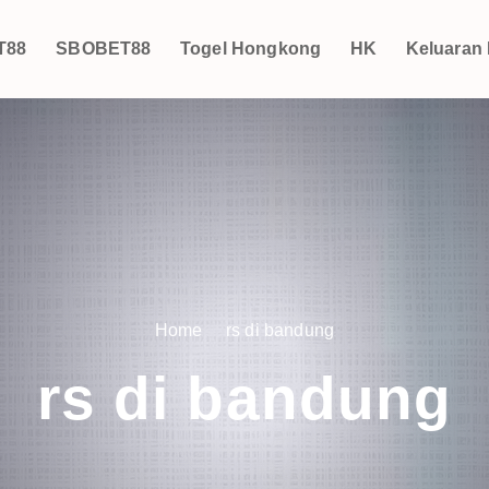
T88
SBOBET88
Togel Hongkong
HK
Keluaran
Home
rs di bandung
rs di bandung