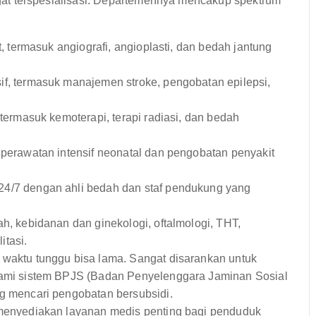
t terspesialisasi. Departemennya mencakup spektrum
, termasuk angiografi, angioplasti, dan bedah jantung
f, termasuk manajemen stroke, pengobatan epilepsi,
termasuk kemoterapi, terapi radiasi, dan bedah
perawatan intensif neonatal dan pengobatan penyakit
4/7 dengan ahli bedah dan staf pendukung yang
h, kebidanan dan ginekologi, oftalmologi, THT,
itasi.
 waktu tunggu bisa lama. Sangat disarankan untuk
hami sistem BPJS (Badan Penyelenggara Jaminan Sosial
g mencari pengobatan bersubsidi.
enyediakan layanan medis penting bagi penduduk