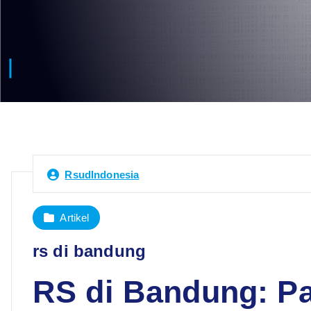
RsudIndonesia
Artikel
rs di bandung
RS di Bandung: P