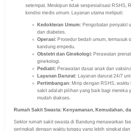
setempat. Meskipun tidak sespesialisasi RSHS,
kondisi medis umum. Layanan utama meliputi:
Kedokteran Umum:
Pengobatan penyakit u
dan diabetes.
Operasi:
Prosedur bedah umum, termasuk op
kandung empedu.
Obstetri dan Ginekologi:
Perawatan prenata
ginekologi.
Pediatri:
Perawatan dasar anak dan vaksina
Layanan Darurat:
Layanan darurat 24/7 un
Pertimbangan:
Mirip dengan RSHS, waktu t
sakit adalah pilihan yang baik bagi mereka
mudah diakses.
Rumah Sakit Swasta: Kenyamanan, Kemudahan, d
Sektor rumah sakit swasta di Bandung menawarkan fasi
seringkali dengan waktu tunggu yang lebih singkat dan