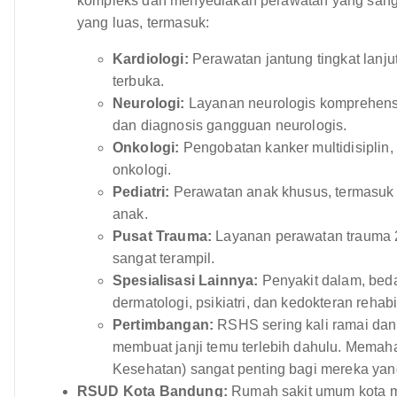
kompleks dan menyediakan perawatan yang sanga
yang luas, termasuk:
Kardiologi:
Perawatan jantung tingkat lanjut
terbuka.
Neurologi:
Layanan neurologis komprehensi
dan diagnosis gangguan neurologis.
Onkologi:
Pengobatan kanker multidisiplin, 
onkologi.
Pediatri:
Perawatan anak khusus, termasuk 
anak.
Pusat Trauma:
Layanan perawatan trauma 2
sangat terampil.
Spesialisasi Lainnya:
Penyakit dalam, beda
dermatologi, psikiatri, dan kedokteran rehabil
Pertimbangan:
RSHS sering kali ramai dan
membuat janji temu terlebih dahulu. Mema
Kesehatan) sangat penting bagi mereka yan
RSUD Kota Bandung:
Rumah sakit umum kota m