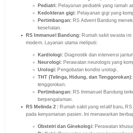
Pediatri:
Pelayanan pediatrik yang ramah a
Kedokteran gigi:
Pelayanan gigi yang komp
Pertimbangan:
RS Advent Bandung meneka
kesehatan.
RS Immanuel Bandung:
Rumah sakit swasta ini 
modern. Layanan utama meliputi:
Kardiologi:
Diagnostik dan intervensi jantung
Neurologi:
Perawatan neurologis yang komp
Urologi:
Pengobatan kondisi urologi.
THT (Telinga, Hidung, dan Tenggorokan):
tenggorokan.
Pertimbangan:
RS Immanuel Bandung terken
berpengalaman.
RS Melinda 2 :
Rumah sakit yang relatif baru, RS
pada kenyamanan pasien. Ini menawarkan berbaga
Obstetri dan Ginekologi:
Perawatan khusus