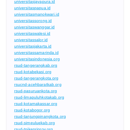
universitasjayapura.id
universitaspapua.id
universitasmanokwari.id
universitassorong.id
universitaswanggar.id
universitaswalesi.id
universitassalor.id
universitasjakarta.id
universitassamarinda.id
universitasindonesia.org
rsud-tangerangkab.org
rsud-kotabekasi.org
rsud-tangerangkota.org
rsucnd-acehbaratkab.org
rsud-pasuruankota.org
rsud-limapuluhkotakab.org
rsud-kotamakassar.org
rsud-kotabogor.org
rsud-tanjungpinangkota.org
rsud-simeuluekab.org
rsud-tpikepriprov.org