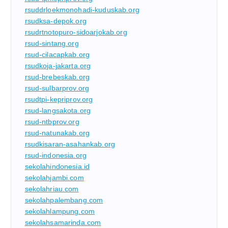
rsuddrloekmonohadi-kuduskab.org
rsudksa-depok.org
rsudrtnotopuro-sidoarjokab.org
rsud-sintang.org
rsud-cilacapkab.org
rsudkoja-jakarta.org
rsud-brebeskab.org
rsud-sulbarprov.org
rsudtpi-kepriprov.org
rsud-langsakota.org
rsud-ntbprov.org
rsud-natunakab.org
rsudkisaran-asahankab.org
rsud-indonesia.org
sekolahindonesia.id
sekolahjambi.com
sekolahriau.com
sekolahpalembang.com
sekolahlampung.com
sekolahsamarinda.com