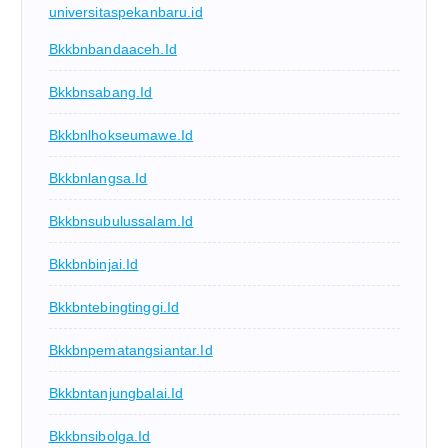
universitaspekanbaru.id
Bkkbnbandaaceh.id
Bkkbnsabang.id
Bkkbnlhokseumawe.id
Bkkbnlangsa.id
Bkkbnsubulussalam.id
Bkkbnbinjai.id
Bkkbntebingtinggi.id
Bkkbnpematangsiantar.id
Bkkbntanjungbalai.id
Bkkbnsibolga.id