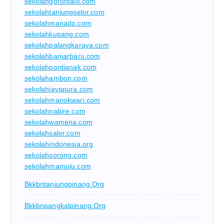
sekolahgorontalo.com
sekolahtanjungselor.com
sekolahmanado.com
sekolahkupang.com
sekolahpalangkaraya.com
sekolahbanjarbaru.com
sekolahpontianak.com
sekolahambon.com
sekolahjayapura.com
sekolahmanokwari.com
sekolahnabire.com
sekolahwamena.com
sekolahsalor.com
sekolahindonesia.org
sekolahsorong.com
sekolahmamuju.com
Bkkbntanjungpinang.org
Bkkbnpangkalpinang.org