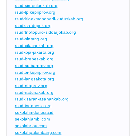
rsud-simeuluekab.org
rsud-tpikepriprov.org
rsuddrloekmonohadi-kuduskab.org
rsudksa-depok.org
rsudrtnotopuro-sidoarjokab.org
rsud-sintang.org
rsud-cilacapkab.org
rsudkoja-jakarta.org
rsud-brebeskab.org
rsud-sulbarprov.org
rsudtpi-kepriprov.org
rsud-langsakota.org
rsud-ntbprov.org
rsud-natunakab.org
rsudkisaran-asahankab.org
rsud-indonesia.org
sekolahindonesia.id
sekolahjambi.com
sekolahriau.com
sekolahpalembang.com