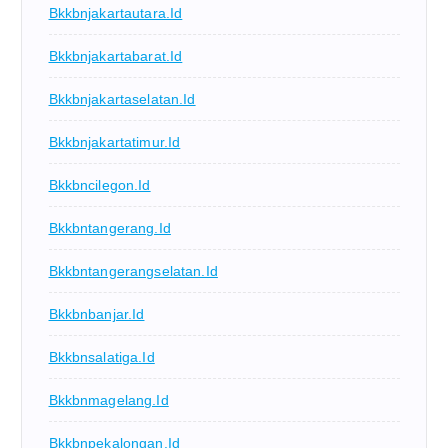
Bkkbnjakartautara.id
Bkkbnjakartabarat.id
Bkkbnjakartaselatan.id
Bkkbnjakartatimur.id
Bkkbncilegon.id
Bkkbntangerang.id
Bkkbntangerangselatan.id
Bkkbnbanjar.id
Bkkbnsalatiga.id
Bkkbnmagelang.id
Bkkbnpekalongan.id