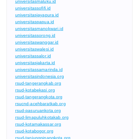
universitasmaluku.id
universitassofifi.id
universitasjayapura.id
universitaspapua.id
universitasmanokwari.id
universitassorong.id
universitaswanggar.id
universitaswalesi.id
universitassalor.id
universitasjakarta.id
universitassamarinda.id
universitasindonesia.org
rsud-tangerangkab.org
rsud-kotabekasi.org
rsud-tangerangkota.org
rsucnd-acehbaratkab.org
rsud-pasuruankota.org
rsud-limapuluhkotakab.org
rsud-kotamakassar.org
rsud-kotabogor.org
rsud-tanjungpinangkota.org