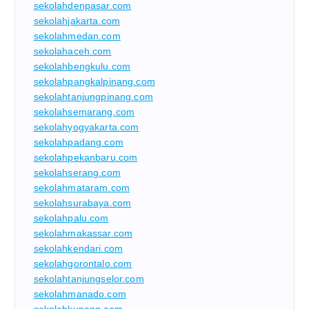
sekolahdenpasar.com
sekolahjakarta.com
sekolahmedan.com
sekolahaceh.com
sekolahbengkulu.com
sekolahpangkalpinang.com
sekolahtanjungpinang.com
sekolahsemarang.com
sekolahyogyakarta.com
sekolahpadang.com
sekolahpekanbaru.com
sekolahserang.com
sekolahmataram.com
sekolahsurabaya.com
sekolahpalu.com
sekolahmakassar.com
sekolahkendari.com
sekolahgorontalo.com
sekolahtanjungselor.com
sekolahmanado.com
sekolahkupang.com