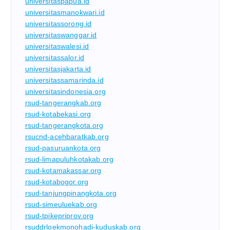
universitaspapua.id
universitasmanokwari.id
universitassorong.id
universitaswanggar.id
universitaswalesi.id
universitassalor.id
universitasjakarta.id
universitassamarinda.id
universitasindonesia.org
rsud-tangerangkab.org
rsud-kotabekasi.org
rsud-tangerangkota.org
rsucnd-acehbaratkab.org
rsud-pasuruankota.org
rsud-limapuluhkotakab.org
rsud-kotamakassar.org
rsud-kotabogor.org
rsud-tanjungpinangkota.org
rsud-simeuluekab.org
rsud-tpikepriprov.org
rsuddrloekmonohadi-kuduskab.org