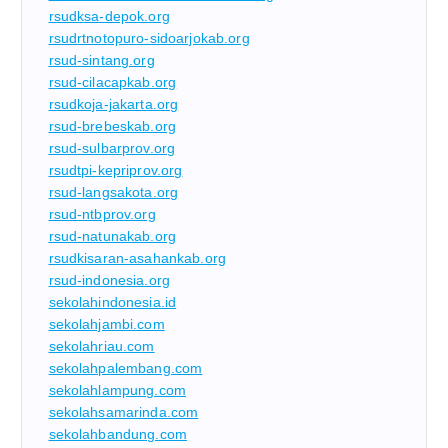
rsudksa-depok.org
rsudrtnotopuro-sidoarjokab.org
rsud-sintang.org
rsud-cilacapkab.org
rsudkoja-jakarta.org
rsud-brebeskab.org
rsud-sulbarprov.org
rsudtpi-kepriprov.org
rsud-langsakota.org
rsud-ntbprov.org
rsud-natunakab.org
rsudkisaran-asahankab.org
rsud-indonesia.org
sekolahindonesia.id
sekolahjambi.com
sekolahriau.com
sekolahpalembang.com
sekolahlampung.com
sekolahsamarinda.com
sekolahbandung.com