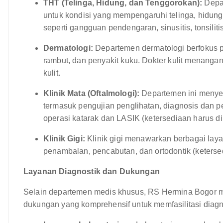
THT (Telinga, Hidung, dan Tenggorokan):
Depa
untuk kondisi yang mempengaruhi telinga, hidun
seperti gangguan pendengaran, sinusitis, tonsiliti
Dermatologi:
Departemen dermatologi berfokus pa
rambut, dan penyakit kuku. Dokter kulit menangani
kulit.
Klinik Mata (Oftalmologi):
Departemen ini menye
termasuk pengujian penglihatan, diagnosis dan p
operasi katarak dan LASIK (ketersediaan harus di
Klinik Gigi:
Klinik gigi menawarkan berbagai laya
penambalan, pencabutan, dan ortodontik (ketersed
Layanan Diagnostik dan Dukungan
Selain departemen medis khusus, RS Hermina Bogor m
dukungan yang komprehensif untuk memfasilitasi diagn