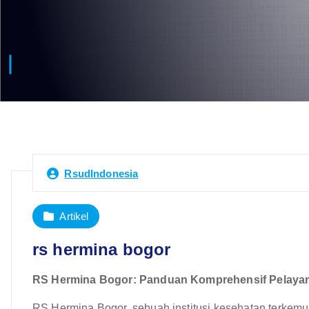
RsudIndonesia
Artikel
rs hermina bogor
RS Hermina Bogor: Panduan Komprehensif Pelayana
RS Hermina Bogor, sebuah institusi kesehatan terkemu