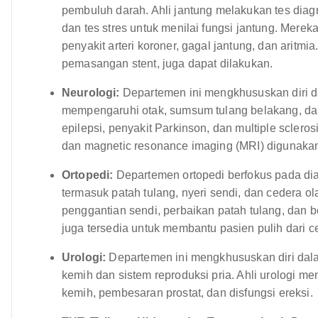
pembuluh darah. Ahli jantung melakukan tes diagn
dan tes stres untuk menilai fungsi jantung. Mere
penyakit arteri koroner, gagal jantung, dan aritmia
pemasangan stent, juga dapat dilakukan.
Neurologi:
Departemen ini mengkhususkan diri 
mempengaruhi otak, sumsum tulang belakang, dan s
epilepsi, penyakit Parkinson, dan multiple sclero
dan magnetic resonance imaging (MRI) digunakan 
Ortopedi:
Departemen ortopedi berfokus pada di
termasuk patah tulang, nyeri sendi, dan cedera o
penggantian sendi, perbaikan patah tulang, dan bed
juga tersedia untuk membantu pasien pulih dari c
Urologi:
Departemen ini mengkhususkan diri dal
kemih dan sistem reproduksi pria. Ahli urologi men
kemih, pembesaran prostat, dan disfungsi ereksi.