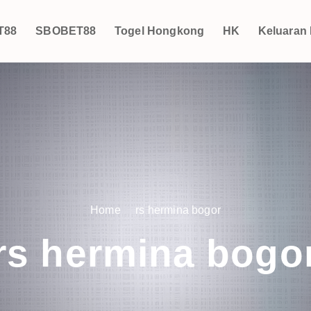
T88
SBOBET88
Togel Hongkong
HK
Keluaran
Home
rs hermina bogor
rs hermina bogo