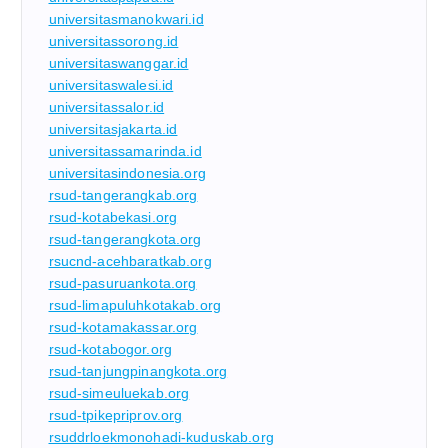
universitasmanokwari.id
universitassorong.id
universitaswanggar.id
universitaswalesi.id
universitassalor.id
universitasjakarta.id
universitassamarinda.id
universitasindonesia.org
rsud-tangerangkab.org
rsud-kotabekasi.org
rsud-tangerangkota.org
rsucnd-acehbaratkab.org
rsud-pasuruankota.org
rsud-limapuluhkotakab.org
rsud-kotamakassar.org
rsud-kotabogor.org
rsud-tanjungpinangkota.org
rsud-simeuluekab.org
rsud-tpikepriprov.org
rsuddrloekmonohadi-kuduskab.org