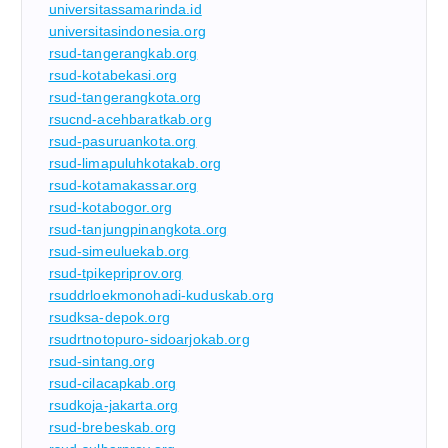
universitassamarinda.id
universitasindonesia.org
rsud-tangerangkab.org
rsud-kotabekasi.org
rsud-tangerangkota.org
rsucnd-acehbaratkab.org
rsud-pasuruankota.org
rsud-limapuluhkotakab.org
rsud-kotamakassar.org
rsud-kotabogor.org
rsud-tanjungpinangkota.org
rsud-simeuluekab.org
rsud-tpikepriprov.org
rsuddrloekmonohadi-kuduskab.org
rsudksa-depok.org
rsudrtnotopuro-sidoarjokab.org
rsud-sintang.org
rsud-cilacapkab.org
rsudkoja-jakarta.org
rsud-brebeskab.org