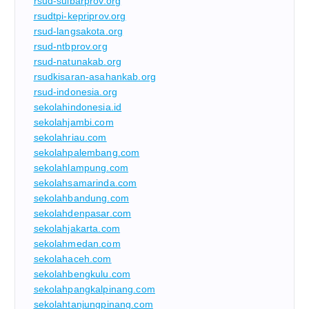
rsud-sulbarprov.org
rsudtpi-kepriprov.org
rsud-langsakota.org
rsud-ntbprov.org
rsud-natunakab.org
rsudkisaran-asahankab.org
rsud-indonesia.org
sekolahindonesia.id
sekolahjambi.com
sekolahriau.com
sekolahpalembang.com
sekolahlampung.com
sekolahsamarinda.com
sekolahbandung.com
sekolahdenpasar.com
sekolahjakarta.com
sekolahmedan.com
sekolahaceh.com
sekolahbengkulu.com
sekolahpangkalpinang.com
sekolahtanjungpinang.com