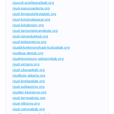
rsucnd-acehbaratkab.org
rsud-pasuruankota.org
rsud-limapuluhkotakab.org
rsud-kotamakassar.org
rsud-kotabogor.org
rsud-tanjungpinangkota.org
rsud-simeuluekab.org
rsud-tpikepriprov.org
rsuddrloekmonohadi-kuduskab.org
rsudksa-depok.org
rsudrtnotopuro-sidoarjokab.org
rsud-sintang.org
rsud-cilacapkab.org
rsudkoja-jakarta.org
rsud-brebeskab.org
rsud-sulbarprov.org
rsudtpi-kepriprov.org
rsud-langsakota.org
rsud-ntbprov.org
rsud-natunakab.org