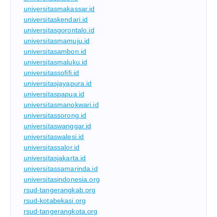
universitasmakassar.id
universitaskendari.id
universitasgorontalo.id
universitasmamuju.id
universitasambon.id
universitasmaluku.id
universitassofifi.id
universitasjayapura.id
universitaspapua.id
universitasmanokwari.id
universitassorong.id
universitaswanggar.id
universitaswalesi.id
universitassalor.id
universitasjakarta.id
universitassamarinda.id
universitasindonesia.org
rsud-tangerangkab.org
rsud-kotabekasi.org
rsud-tangerangkota.org