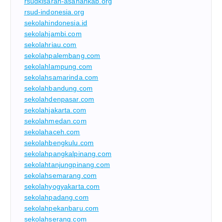
rsudkisaran-asahankab.org
rsud-indonesia.org
sekolahindonesia.id
sekolahjambi.com
sekolahriau.com
sekolahpalembang.com
sekolahlampung.com
sekolahsamarinda.com
sekolahbandung.com
sekolahdenpasar.com
sekolahjakarta.com
sekolahmedan.com
sekolahaceh.com
sekolahbengkulu.com
sekolahpangkalpinang.com
sekolahtanjungpinang.com
sekolahsemarang.com
sekolahyogyakarta.com
sekolahpadang.com
sekolahpekanbaru.com
sekolahserang.com