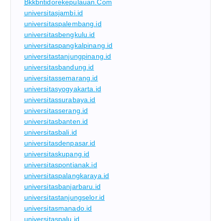
Bkkbntidorekepulauan.com
universitasjambi.id
universitaspalembang.id
universitasbengkulu.id
universitaspangkalpinang.id
universitastanjungpinang.id
universitasbandung.id
universitassemarang.id
universitasyogyakarta.id
universitassurabaya.id
universitasserang.id
universitasbanten.id
universitasbali.id
universitasdenpasar.id
universitaskupang.id
universitaspontianak.id
universitaspalangkaraya.id
universitasbanjarbaru.id
universitastanjungselor.id
universitasmanado.id
universitaspalu.id