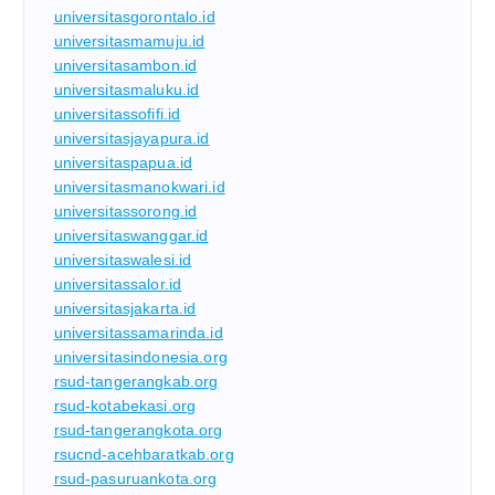
universitasgorontalo.id
universitasmamuju.id
universitasambon.id
universitasmaluku.id
universitassofifi.id
universitasjayapura.id
universitaspapua.id
universitasmanokwari.id
universitassorong.id
universitaswanggar.id
universitaswalesi.id
universitassalor.id
universitasjakarta.id
universitassamarinda.id
universitasindonesia.org
rsud-tangerangkab.org
rsud-kotabekasi.org
rsud-tangerangkota.org
rsucnd-acehbaratkab.org
rsud-pasuruankota.org