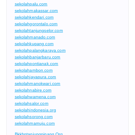
sekolahpalu.com
sekolahmakassar.com
sekolahkendari.com
sekolahgorontalo.com
sekolahtanjungselor.com
sekolahmanado.com
sekolahkupang.com
sekolahpalangkaraya.com
sekolahbanjarbaru.com
sekolahpontianak.com
sekolahambon.com
sekolahjayapura.com
sekolahmanokwari.com
sekolahnabire.com
sekolahwamena.com
sekolahsalor.com
sekolahindonesia.org
sekolahsorong.com
sekolahmamuju.com
Bkkbntanjungpinang.org