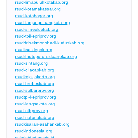
rsud-limapuluhkotakab.org
rsud-kotamakassar.org
rsud-kotabogor.org
rsud-tanjungpinangkota.org
rsud-simeuluekab.org
rsud-tpikepriprov.org
rsuddrloekmonohadi-kuduskab.org
rsudksa-depok.org
rsudrtnotopuro-sidoarjokab.org
rsud-sintang.org
rsud-cilacapkab.org
rsudkoja-jakarta.org
rsud-brebeskab.org
rsud-sulbarprov.org
rsudtpi-kepriprov.org
rsud-langsakota.org
rsud-ntbprov.org
rsud-natunakab.org
rsudkisaran-asahankab.org
rsud-indonesia.org
sekolahindonesia.id