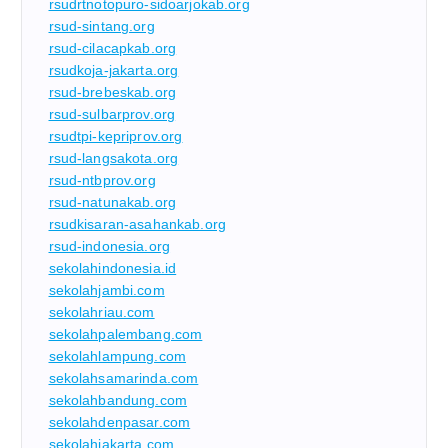
rsudrtnotopuro-sidoarjokab.org
rsud-sintang.org
rsud-cilacapkab.org
rsudkoja-jakarta.org
rsud-brebeskab.org
rsud-sulbarprov.org
rsudtpi-kepriprov.org
rsud-langsakota.org
rsud-ntbprov.org
rsud-natunakab.org
rsudkisaran-asahankab.org
rsud-indonesia.org
sekolahindonesia.id
sekolahjambi.com
sekolahriau.com
sekolahpalembang.com
sekolahlampung.com
sekolahsamarinda.com
sekolahbandung.com
sekolahdenpasar.com
sekolahjakarta.com