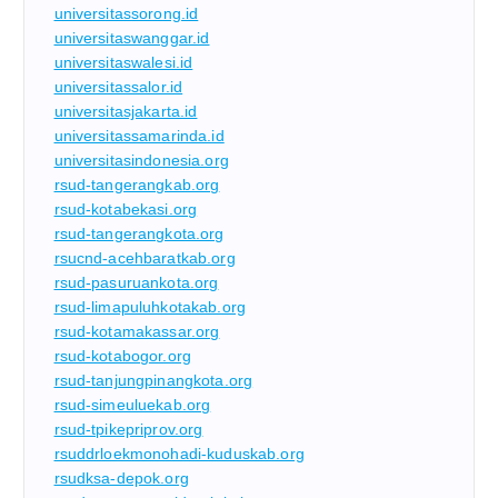
universitassorong.id
universitaswanggar.id
universitaswalesi.id
universitassalor.id
universitasjakarta.id
universitassamarinda.id
universitasindonesia.org
rsud-tangerangkab.org
rsud-kotabekasi.org
rsud-tangerangkota.org
rsucnd-acehbaratkab.org
rsud-pasuruankota.org
rsud-limapuluhkotakab.org
rsud-kotamakassar.org
rsud-kotabogor.org
rsud-tanjungpinangkota.org
rsud-simeuluekab.org
rsud-tpikepriprov.org
rsuddrloekmonohadi-kuduskab.org
rsudksa-depok.org