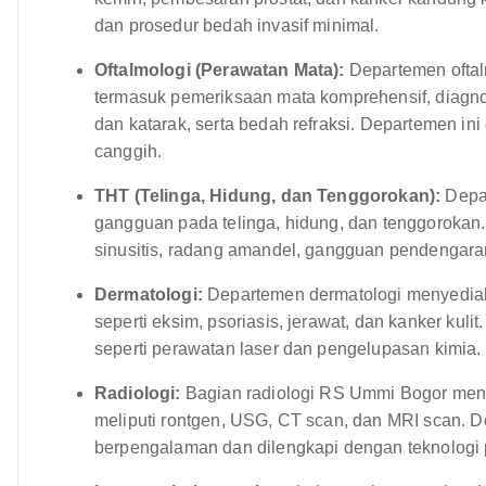
dan prosedur bedah invasif minimal.
Oftalmologi (Perawatan Mata):
Departemen oftal
termasuk pemeriksaan mata komprehensif, diagno
dan katarak, serta bedah refraksi. Departemen in
canggih.
THT (Telinga, Hidung, dan Tenggorokan):
Depa
gangguan pada telinga, hidung, dan tenggorokan.
sinusitis, radang amandel, gangguan pendengar
Dermatologi:
Departemen dermatologi menyediaka
seperti eksim, psoriasis, jerawat, dan kanker ku
seperti perawatan laser dan pengelupasan kimia.
Radiologi:
Bagian radiologi RS Ummi Bogor meny
meliputi rontgen, USG, CT scan, dan MRI scan. Dep
berpengalaman dan dilengkapi dengan teknologi p