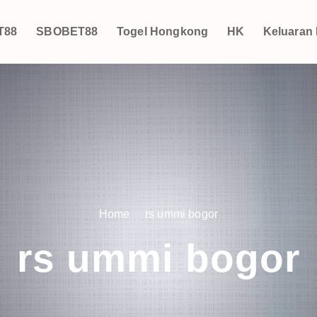
T88
SBOBET88
Togel Hongkong
HK
Keluaran
Home
rs ummi bogor
rs ummi bogor