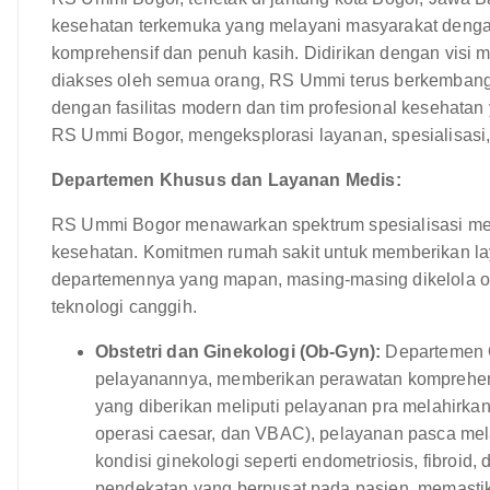
kesehatan terkemuka yang melayani masyarakat denga
komprehensif dan penuh kasih. Didirikan dengan visi m
diakses oleh semua orang, RS Ummi terus berkembang m
dengan fasilitas modern dan tim profesional kesehatan 
RS Ummi Bogor, mengeksplorasi layanan, spesialisasi, 
Departemen Khusus dan Layanan Medis:
RS Ummi Bogor menawarkan spektrum spesialisasi me
kesehatan. Komitmen rumah sakit untuk memberikan l
departemennya yang mapan, masing-masing dikelola o
teknologi canggih.
Obstetri dan Ginekologi (Ob-Gyn):
Departemen 
pelayanannya, memberikan perawatan komprehens
yang diberikan meliputi pelayanan pra melahirkan
operasi caesar, dan VBAC), pelayanan pasca mel
kondisi ginekologi seperti endometriosis, fibroid
pendekatan yang berpusat pada pasien, memasti