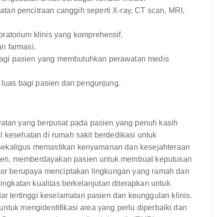
an pencitraan canggih seperti X-ray, CT scan, MRI,
ratorium klinis yang komprehensif.
n farmasi.
bagi pasien yang membutuhkan perawatan medis
luas bagi pasien dan pengunjung.
tan yang berpusat pada pasien yang penuh kasih
l kesehatan di rumah sakit berdedikasi untuk
 sekaligus memastikan kenyamanan dan kesejahteraan
sien, memberdayakan pasien untuk membuat keputusan
or berupaya menciptakan lingkungan yang ramah dan
gkatan kualitas berkelanjutan diterapkan untuk
 tertinggi keselamatan pasien dan keunggulan klinis.
ntuk mengidentifikasi area yang perlu diperbaiki dan