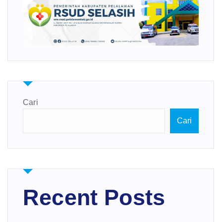
Cari
Cari
Recent Posts