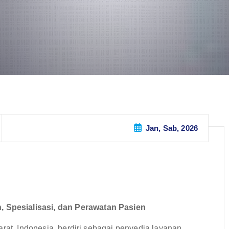
Jan, Sab, 2026
Spesialisasi, dan Perawatan Pasien
rat, Indonesia, berdiri sebagai penyedia layanan