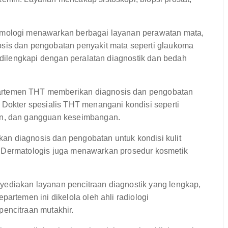
mologi menawarkan berbagai layanan perawatan mata,
sis dan pengobatan penyakit mata seperti glaukoma
i dilengkapi dengan peralatan diagnostik dan bedah
rtemen THT memberikan diagnosis dan pengobatan
 Dokter spesialis THT menangani kondisi seperti
an, dan gangguan keseimbangan.
n diagnosis dan pengobatan untuk kondisi kulit
lit. Dermatologis juga menawarkan prosedur kosmetik
ediakan layanan pencitraan diagnostik yang lengkap,
artemen ini dikelola oleh ahli radiologi
encitraan mutakhir.