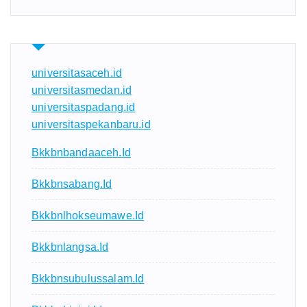
universitasaceh.id
universitasmedan.id
universitaspadang.id
universitaspekanbaru.id
Bkkbnbandaaceh.id
Bkkbnsabang.id
Bkkbnlhokseumawe.id
Bkkbnlangsa.id
Bkkbnsubulussalam.id