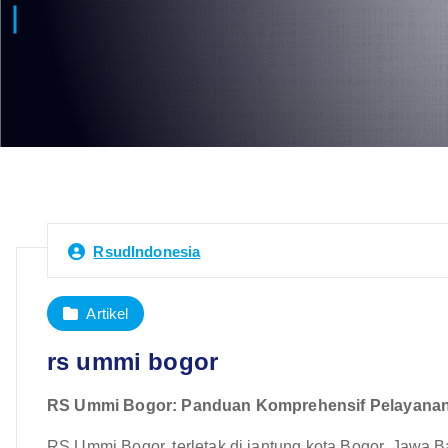
RsudIndonesia
Artikel
rs ummi bogor
RS Ummi Bogor: Panduan Komprehensif Pelayanan, 
RS Ummi Bogor, terletak di jantung kota Bogor, Jawa Ba