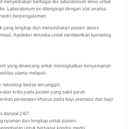
t menyediakan berbagai tes laboratorium klinis untuk
. Laboratorium ini dilengkapi dengan alat analisa
i medis berpengalaman.
 yang lengkap dan menyediakan pasien akses
rmasi. Apoteker tersedia untuk memberikan konseling
odern yang dirancang untuk meningkatkan kenyamanan
ilitas utama meliputi:
 teknologi bedah tercanggih.
tan kritis pada pasien yang sakit parah.
ikan perawatan khusus pada bayi prematur dan bayi
 darurat 24/7.
 nyaman dan lengkap untuk pasien.
engobatan untuk berbagai kondisi medis.