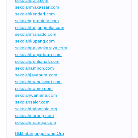
sekolahpalu.com
sekolahmakassar.com
sekolahkendari.com
sekolahgorontalo.com
sekolahtanjungselor.com
sekolahmanado.com
sekolahkupang.com
sekolahpalangkaraya.com
sekolahbanjarbaru.com
sekolahpontianak.com
sekolahambon.com
sekolahjayapura.com
sekolahmanokwari.com
sekolahnabire.com
sekolahwamena.com
sekolahsalor.com
sekolahindonesia.org
sekolahsorong.com
sekolahmamuju.com
Bkkbntanjungpinang.org