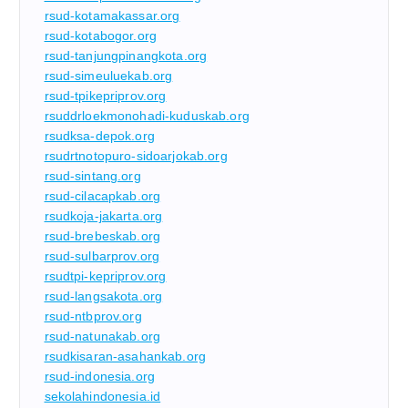
rsud-kotamakassar.org
rsud-kotabogor.org
rsud-tanjungpinangkota.org
rsud-simeuluekab.org
rsud-tpikepriprov.org
rsuddrloekmonohadi-kuduskab.org
rsudksa-depok.org
rsudrtnotopuro-sidoarjokab.org
rsud-sintang.org
rsud-cilacapkab.org
rsudkoja-jakarta.org
rsud-brebeskab.org
rsud-sulbarprov.org
rsudtpi-kepriprov.org
rsud-langsakota.org
rsud-ntbprov.org
rsud-natunakab.org
rsudkisaran-asahankab.org
rsud-indonesia.org
sekolahindonesia.id