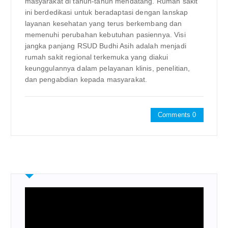
masyarakat di tahun-tahun mendatang. Rumah sakit
ini berdedikasi untuk beradaptasi dengan lanskap
layanan kesehatan yang terus berkembang dan
memenuhi perubahan kebutuhan pasiennya. Visi
jangka panjang RSUD Budhi Asih adalah menjadi
rumah sakit regional terkemuka yang diakui
keunggulannya dalam pelayanan klinis, penelitian,
dan pengabdian kepada masyarakat.
Comments 0