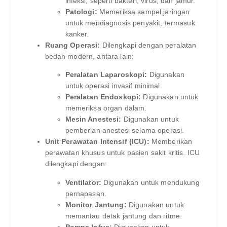
infeksi, seperti bakteri, virus, dan jamur.
Patologi:
Memeriksa sampel jaringan
untuk mendiagnosis penyakit, termasuk
kanker.
Ruang Operasi:
Dilengkapi dengan peralatan
bedah modern, antara lain:
Peralatan Laparoskopi:
Digunakan
untuk operasi invasif minimal.
Peralatan Endoskopi:
Digunakan untuk
memeriksa organ dalam.
Mesin Anestesi:
Digunakan untuk
pemberian anestesi selama operasi.
Unit Perawatan Intensif (ICU):
Memberikan
perawatan khusus untuk pasien sakit kritis. ICU
dilengkapi dengan:
Ventilator:
Digunakan untuk mendukung
pernapasan.
Monitor Jantung:
Digunakan untuk
memantau detak jantung dan ritme.
Pompa Infus:
Digunakan untuk