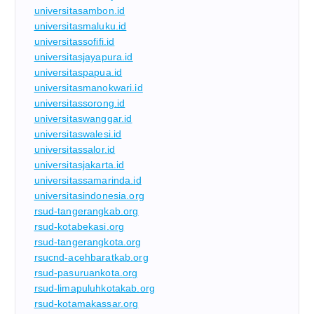
universitasambon.id
universitasmaluku.id
universitassofifi.id
universitasjayapura.id
universitaspapua.id
universitasmanokwari.id
universitassorong.id
universitaswanggar.id
universitaswalesi.id
universitassalor.id
universitasjakarta.id
universitassamarinda.id
universitasindonesia.org
rsud-tangerangkab.org
rsud-kotabekasi.org
rsud-tangerangkota.org
rsucnd-acehbaratkab.org
rsud-pasuruankota.org
rsud-limapuluhkotakab.org
rsud-kotamakassar.org