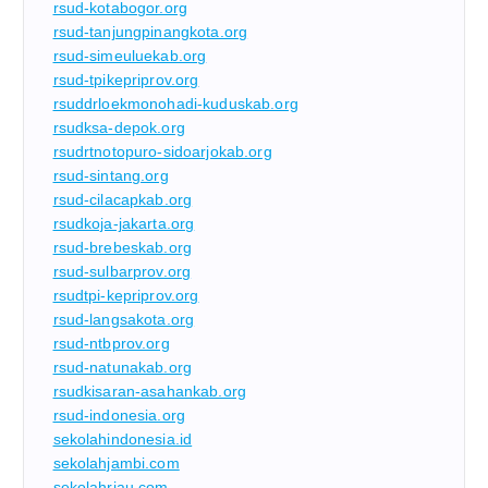
rsud-kotabogor.org
rsud-tanjungpinangkota.org
rsud-simeuluekab.org
rsud-tpikepriprov.org
rsuddrloekmonohadi-kuduskab.org
rsudksa-depok.org
rsudrtnotopuro-sidoarjokab.org
rsud-sintang.org
rsud-cilacapkab.org
rsudkoja-jakarta.org
rsud-brebeskab.org
rsud-sulbarprov.org
rsudtpi-kepriprov.org
rsud-langsakota.org
rsud-ntbprov.org
rsud-natunakab.org
rsudkisaran-asahankab.org
rsud-indonesia.org
sekolahindonesia.id
sekolahjambi.com
sekolahriau.com