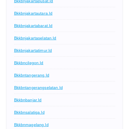
Bkkbnjakartapusat.id
Bkkbnjakartautara.id
Bkkbnjakartabarat.id
Bkkbnjakartaselatan.id
Bkkbnjakartatimur.id
Bkkbncilegon.id
Bkkbntangerang.id
Bkkbntangerangselatan.id
Bkkbnbanjar.id
Bkkbnsalatiga.id
Bkkbnmagelang.id