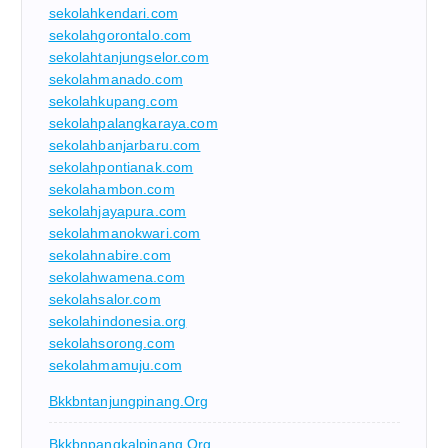
sekolahkendari.com
sekolahgorontalo.com
sekolahtanjungselor.com
sekolahmanado.com
sekolahkupang.com
sekolahpalangkaraya.com
sekolahbanjarbaru.com
sekolahpontianak.com
sekolahambon.com
sekolahjayapura.com
sekolahmanokwari.com
sekolahnabire.com
sekolahwamena.com
sekolahsalor.com
sekolahindonesia.org
sekolahsorong.com
sekolahmamuju.com
Bkkbntanjungpinang.org
Bkkbnpangkalpinang.org