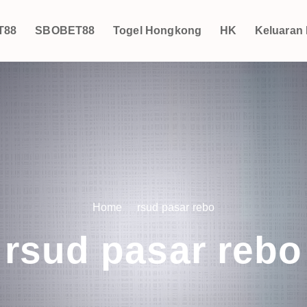
T88
SBOBET88
Togel Hongkong
HK
Keluaran
Home
rsud pasar rebo
rsud pasar rebo