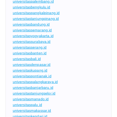
universitaspalembang.id
universitasbengkulu.id
universitaspangkalpinang.id
universitastanjungpinang.id
universitasbandung.id
universitassemarang.id
universitasyogyakarta.id
universitassurabaya.id
universitasserang.id
universitasbanten.id
universitasbali.id
universitasdenpasar.id
universitaskupang.id
universitaspontianak.id
universitaspalangkaraya.id
universitasbanjarbaru.id
universitastanjungselor.id
universitasmanado.id
universitaspalu.id
universitasmakassar.id
universitaskendari.id