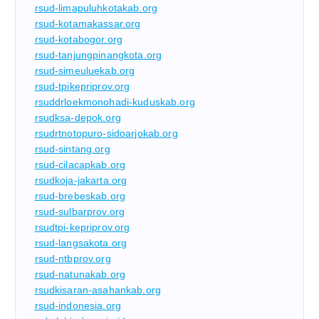
rsud-limapuluhkotakab.org
rsud-kotamakassar.org
rsud-kotabogor.org
rsud-tanjungpinangkota.org
rsud-simeuluekab.org
rsud-tpikepriprov.org
rsuddrloekmonohadi-kuduskab.org
rsudksa-depok.org
rsudrtnotopuro-sidoarjokab.org
rsud-sintang.org
rsud-cilacapkab.org
rsudkoja-jakarta.org
rsud-brebeskab.org
rsud-sulbarprov.org
rsudtpi-kepriprov.org
rsud-langsakota.org
rsud-ntbprov.org
rsud-natunakab.org
rsudkisaran-asahankab.org
rsud-indonesia.org