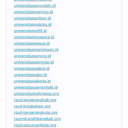
universitasgorontalo.id
universitasmamuju.id
universitasambon.id
universitasmaluku.id
universitassofifi.id
universitasjayapura.id
universitaspapua.id
universitasmanokwari.id
universitassorong.id
universitaswanggar.id
universitaswalesi.id
universitassalor.id
universitasjakarta.id
universitassamarinda.id
universitasindonesia.org
rsud-tangerangkab.org
rsud-kotabekasi.org
rsud-tangerangkota.org
rsucnd-acehbaratkab.org
rsud-pasuruankota.org