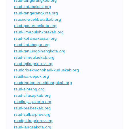
rsud-tangerangkab.org
rsud-kotabekasi.org
rsud-tangerangkota.org
rsucnd-acehbaratkab.org
rsud-pasuruankota.org
rsud-limapuluhkotakab.org
rsud-kotamakassar.org
rsud-kotabogor.org
rsud-tanjungpinangkota.org
rsud-simeuluekab.org
rsud-tpikepriprov.org
rsuddrloekmonohadi-kuduskab.org
rsudksa-depok.org
rsudrtnotopuro-sidoarjokab.org
rsud-sintang.org
rsud-cilacapkab.org
rsudkoja-jakarta.org
rsud-brebeskab.org
rsud-sulbarprov.org
rsudtpi-kepriprov.org
rsud-langsakota.org