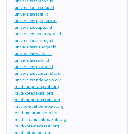
universitasambon.id
universitasmaluku.id
universitassofifi.id
universitasjayapura.id
universitaspapua.id
universitasmanokwari.id
universitassorong.id
universitaswanggar.id
universitaswalesi.id
universitassalor.id
universitasjakarta.id
universitassamarinda.id
universitasindonesia.org
rsud-tangerangkab.org
rsud-kotabekasi.org
rsud-tangerangkota.org
rsucnd-acehbaratkab.org
rsud-pasuruankota.org
rsud-limapuluhkotakab.org
rsud-kotamakassar.org
rsud-kotabogor.org