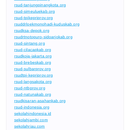
rsud-tanjungpinangkota.org
rsud-simeuluekab.org
rsud-tpikepriprov.org
rsuddrloekmonohadi-kuduskab.org
rsudksa-depok.org
rsudrtnotopuro-sidoarjokab.org
rsud-sintang.org
rsud-cilacapkab.org
rsudkoja-jakarta.org
rsud-brebeskab.org
rsud-sulbarprov.org
rsudtpi-kepriprov.org
rsud-langsakota.org
rsud-ntbprov.org
rsud-natunakab.org
rsudkisaran-asahankab.org
rsud-indonesia.org
sekolahindonesia.id
sekolahjambi.com
sekolahriau.com