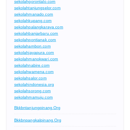
sekolahgorontalo.com
sekolahtanjungselor.com
sekolahmanado.com
sekolahkupang.com
sekolahpalangkaraya.com
sekolahbanjarbaru.com
sekolahpontianak.com
sekolahambon.com
sekolahjayapura.com
sekolahmanokwari.com
sekolahnabire.com
sekolahwamena.com
sekolahsalor.com
sekolahindonesia.org
sekolahsorong.com
sekolahmamuju.com
Bkkbntanjungpinang.org
Bkkbnpangkalpinang.org