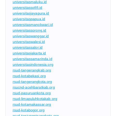
universitasmaluku.id
universitassofifi.id
universitasjayapura.id
universitaspapua.id
universitasmanokwari.id
universitassorong.id
universitaswanggar.id
universitaswalesi.id
universitassalor.id
universitasjakarta.id
universitassamarinda.id
universitasindonesia.org
rsud-tangerangkab.org
rsud-kotabekasi.org
rsud-tangerangkota.org
rsucnd-acehbaratkab.org
rsud-pasuruankota.org
rsud-limapuluhkotakab.org
rsud-kotamakassar.org
rsud-kotabogor.org
rsud-tanjungpinangkota.org