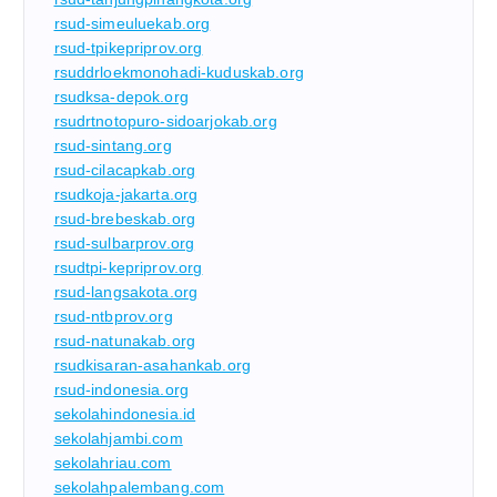
rsud-simeuluekab.org
rsud-tpikepriprov.org
rsuddrloekmonohadi-kuduskab.org
rsudksa-depok.org
rsudrtnotopuro-sidoarjokab.org
rsud-sintang.org
rsud-cilacapkab.org
rsudkoja-jakarta.org
rsud-brebeskab.org
rsud-sulbarprov.org
rsudtpi-kepriprov.org
rsud-langsakota.org
rsud-ntbprov.org
rsud-natunakab.org
rsudkisaran-asahankab.org
rsud-indonesia.org
sekolahindonesia.id
sekolahjambi.com
sekolahriau.com
sekolahpalembang.com