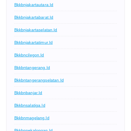
Bkkbnjakartautara.id
Bkkbnjakartabarat.id
Bkkbnjakartaselatan.id
Bkkbnjakartatimur.id
Bkkbncilegon.id
Bkkbntangerang.id
Bkkbntangerangselatan.id
Bkkbnbanjar.id
Bkkbnsalatiga.id
Bkkbnmagelang.id
Bkkbnpekalongan.id