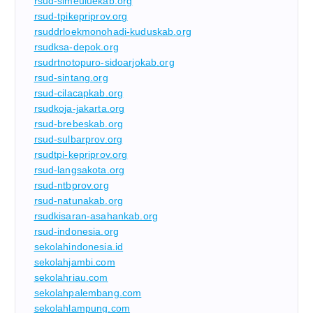
rsud-simeuluekab.org
rsud-tpikepriprov.org
rsuddrloekmonohadi-kuduskab.org
rsudksa-depok.org
rsudrtnotopuro-sidoarjokab.org
rsud-sintang.org
rsud-cilacapkab.org
rsudkoja-jakarta.org
rsud-brebeskab.org
rsud-sulbarprov.org
rsudtpi-kepriprov.org
rsud-langsakota.org
rsud-ntbprov.org
rsud-natunakab.org
rsudkisaran-asahankab.org
rsud-indonesia.org
sekolahindonesia.id
sekolahjambi.com
sekolahriau.com
sekolahpalembang.com
sekolahlampung.com