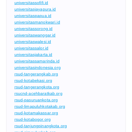
universitassofifi.id
universitasjayapura.id
universitaspapua.id
universitasmanokwari.id
universitassorong.id
universitaswanggar.id
universitaswalesi.id
universitassalor.id
universitasjakarta.id
universitassamarinda.id
universitasindonesia.org
rsud-tangerangkab.org
rsud-kotabekasi.org
rsud-tangerangkota.org
rsucnd-acehbaratkab.org
rsud-pasuruankota.org
rsud-limapuluhkotakab.org
rsud-kotamakassar.org
rsud-kotabogor.org
rsud-tanjungpinangkota.org