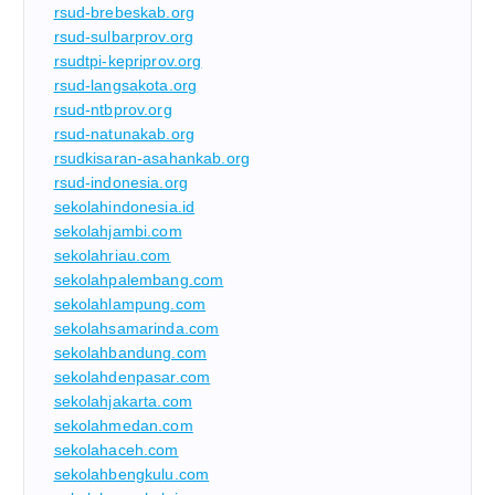
rsud-brebeskab.org
rsud-sulbarprov.org
rsudtpi-kepriprov.org
rsud-langsakota.org
rsud-ntbprov.org
rsud-natunakab.org
rsudkisaran-asahankab.org
rsud-indonesia.org
sekolahindonesia.id
sekolahjambi.com
sekolahriau.com
sekolahpalembang.com
sekolahlampung.com
sekolahsamarinda.com
sekolahbandung.com
sekolahdenpasar.com
sekolahjakarta.com
sekolahmedan.com
sekolahaceh.com
sekolahbengkulu.com