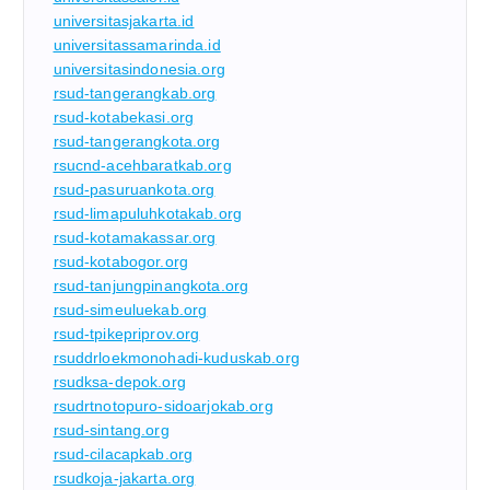
universitasjakarta.id
universitassamarinda.id
universitasindonesia.org
rsud-tangerangkab.org
rsud-kotabekasi.org
rsud-tangerangkota.org
rsucnd-acehbaratkab.org
rsud-pasuruankota.org
rsud-limapuluhkotakab.org
rsud-kotamakassar.org
rsud-kotabogor.org
rsud-tanjungpinangkota.org
rsud-simeuluekab.org
rsud-tpikepriprov.org
rsuddrloekmonohadi-kuduskab.org
rsudksa-depok.org
rsudrtnotopuro-sidoarjokab.org
rsud-sintang.org
rsud-cilacapkab.org
rsudkoja-jakarta.org